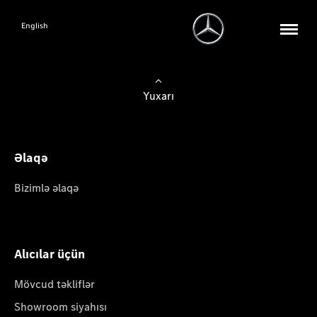
English
Yuxarı
Əlaqə
Bizimlə əlaqə
Alıcılar üçün
Mövcud təkliflər
Showroom siyahısı