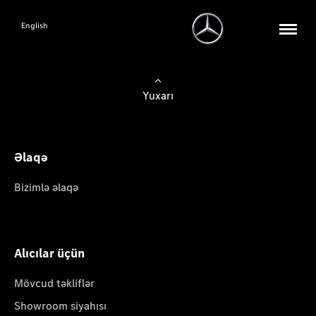
English
Yuxarı
Əlaqə
Bizimlə əlaqə
Alıcılar üçün
Mövcud təkliflər
Showroom siyahısı