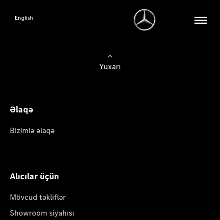
English
Yuxarı
Əlaqə
Bizimlə əlaqə
Alıcılar üçün
Mövcud təkliflər
Showroom siyahısı