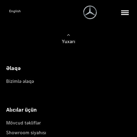
English
Yuxarı
Əlaqə
Bizimlə əlaqə
Alıcılar üçün
Mövcud təkliflər
Showroom siyahısı