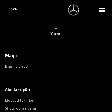
English
Yuxarı
Əlaqə
Bizimlə əlaqə
Alıcılar üçün
Mövcud təkliflər
Showroom siyahısı