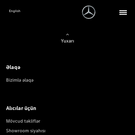
English
Yuxarı
Əlaqə
Bizimlə əlaqə
Alıcılar üçün
Mövcud təkliflər
Showroom siyahısı