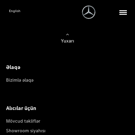
English
Yuxarı
Əlaqə
Bizimlə əlaqə
Alıcılar üçün
Mövcud təkliflər
Showroom siyahısı