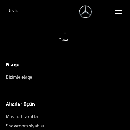
English
Yuxarı
Əlaqə
Bizimlə əlaqə
Alıcılar üçün
Mövcud təkliflər
Showroom siyahısı