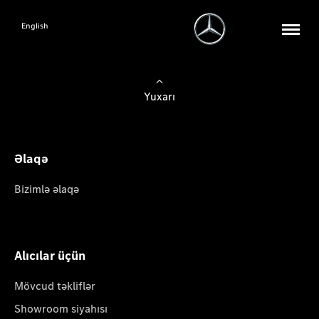
English
Yuxarı
Əlaqə
Bizimlə əlaqə
Alıcılar üçün
Mövcud təkliflər
Showroom siyahısı