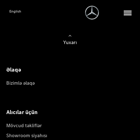
English
Yuxarı
Əlaqə
Bizimlə əlaqə
Alıcılar üçün
Mövcud təkliflər
Showroom siyahısı