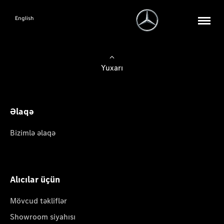
English
Yuxarı
Əlaqə
Bizimlə əlaqə
Alıcılar üçün
Mövcud təkliflər
Showroom siyahısı