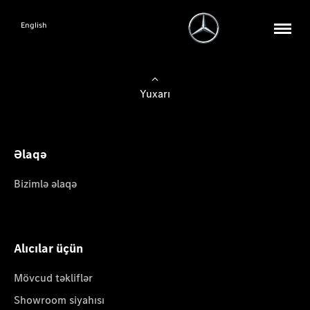
English
Yuxarı
Əlaqə
Bizimlə əlaqə
Alıcılar üçün
Mövcud təkliflər
Showroom siyahısı