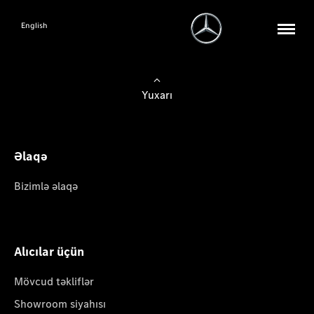
English
Yuxarı
Əlaqə
Bizimlə əlaqə
Alıcılar üçün
Mövcud təkliflər
Showroom siyahısı