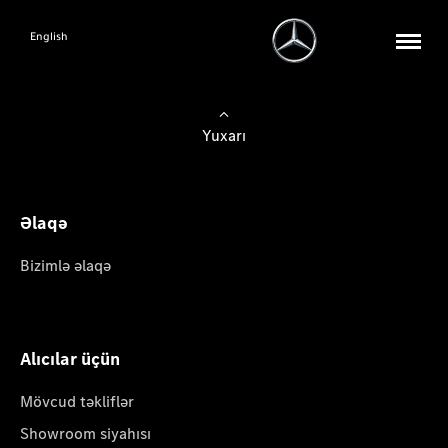
English
Yuxarı
Əlaqə
Bizimlə əlaqə
Alıcılar üçün
Mövcud təkliflər
Showroom siyahısı