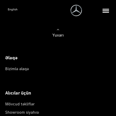
English
Yuxarı
Əlaqə
Bizimlə əlaqə
Alıcılar üçün
Mövcud təkliflər
Showroom siyahısı