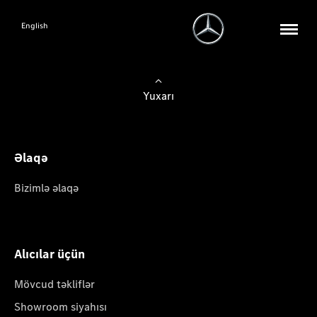
English
Yuxarı
Əlaqə
Bizimlə əlaqə
Alıcılar üçün
Mövcud təkliflər
Showroom siyahısı