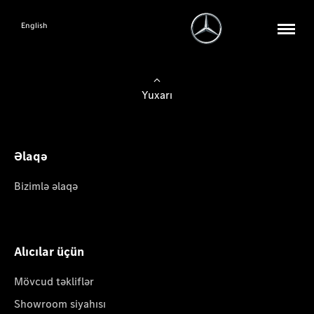
English
Yuxarı
Əlaqə
Bizimlə əlaqə
Alıcılar üçün
Mövcud təkliflər
Showroom siyahısı