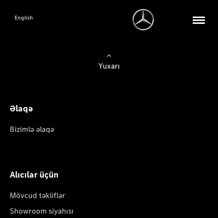
English
Yuxarı
Əlaqə
Bizimlə əlaqə
Alıcılar üçün
Mövcud təkliflər
Showroom siyahısı