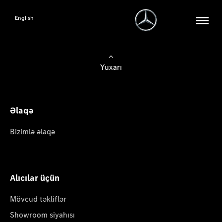
English
Yuxarı
Əlaqə
Bizimlə əlaqə
Alıcılar üçün
Mövcud təkliflər
Showroom siyahısı