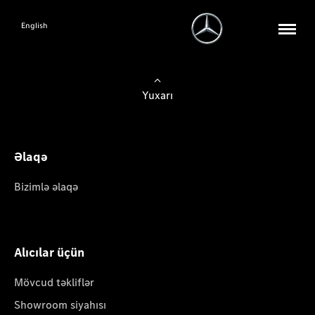
English
Yuxarı
Əlaqə
Bizimlə əlaqə
Alıcılar üçün
Mövcud təkliflər
Showroom siyahısı