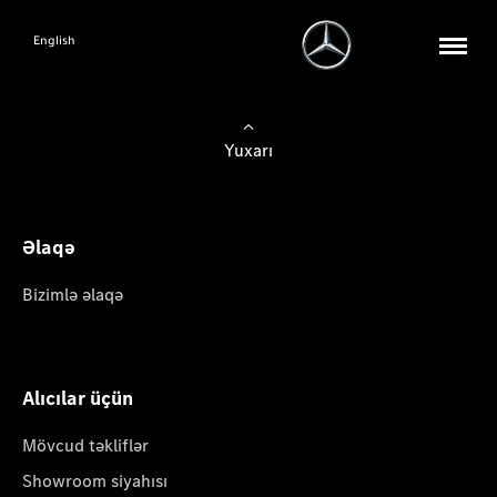
English
Yuxarı
Əlaqə
Bizimlə əlaqə
Alıcılar üçün
Mövcud təkliflər
Showroom siyahısı