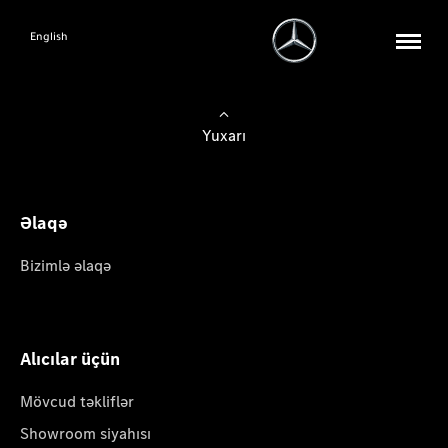
English
Yuxarı
Əlaqə
Bizimlə əlaqə
Alıcılar üçün
Mövcud təkliflər
Showroom siyahısı