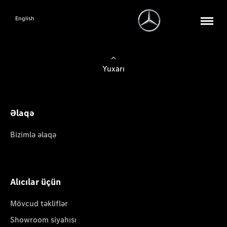
English
Yuxarı
Əlaqə
Bizimlə əlaqə
Alıcılar üçün
Mövcud təkliflər
Showroom siyahısı