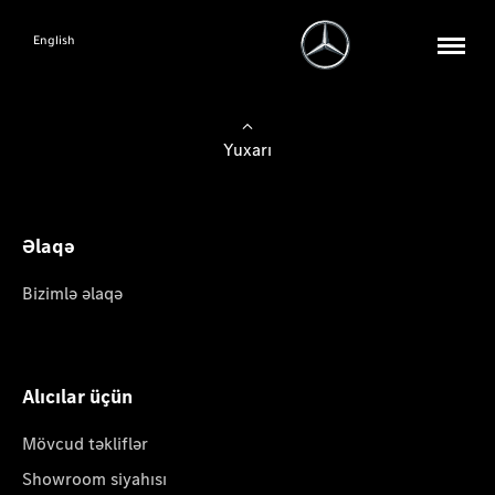
English
Yuxarı
Əlaqə
Bizimlə əlaqə
Alıcılar üçün
Mövcud təkliflər
Showroom siyahısı