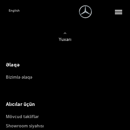
English
Yuxarı
Əlaqə
Bizimlə əlaqə
Alıcılar üçün
Mövcud təkliflər
Showroom siyahısı