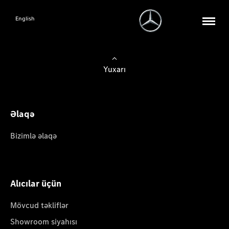
English
Yuxarı
Əlaqə
Bizimlə əlaqə
Alıcılar üçün
Mövcud təkliflər
Showroom siyahısı