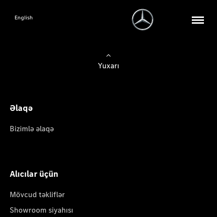
English
Yuxarı
Əlaqə
Bizimlə əlaqə
Alıcılar üçün
Mövcud təkliflər
Showroom siyahısı