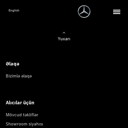
English
Yuxarı
Əlaqə
Bizimlə əlaqə
Alıcılar üçün
Mövcud təkliflər
Showroom siyahısı