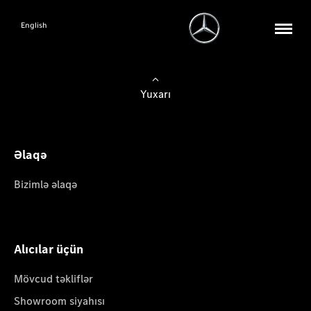
English
Yuxarı
Əlaqə
Bizimlə əlaqə
Alıcılar üçün
Mövcud təkliflər
Showroom siyahısı