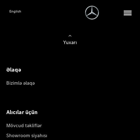
English
Yuxarı
Əlaqə
Bizimlə əlaqə
Alıcılar üçün
Mövcud təkliflər
Showroom siyahısı