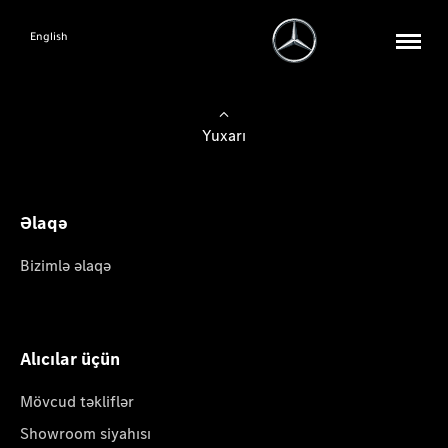
English
Yuxarı
Əlaqə
Bizimlə əlaqə
Alıcılar üçün
Mövcud təkliflər
Showroom siyahısı