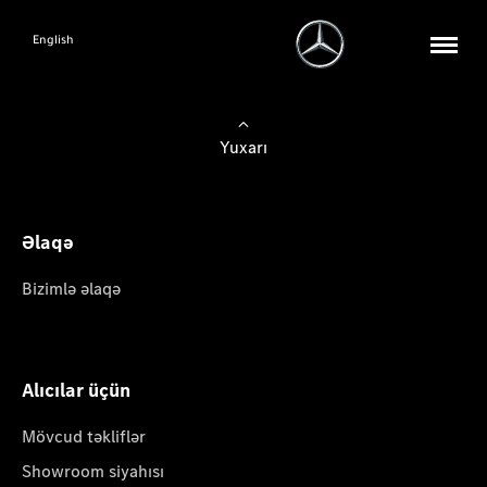
English
Yuxarı
Əlaqə
Bizimlə əlaqə
Alıcılar üçün
Mövcud təkliflər
Showroom siyahısı