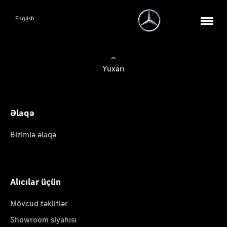
English
Yuxarı
Əlaqə
Bizimlə əlaqə
Alıcılar üçün
Mövcud təkliflər
Showroom siyahısı