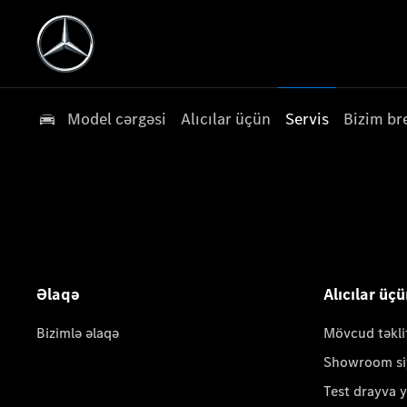
Model cərgəsi
Alıcılar üçün
Servis
Bizim br
Əlaqə
Alıcılar üç
Bizimlə əlaqə
Mövcud təkli
Showroom si
Test drayva 