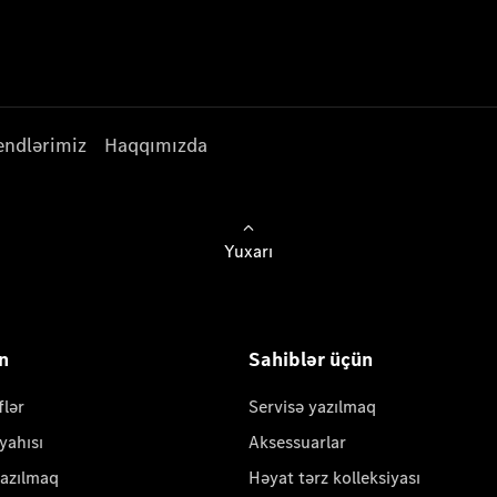
endlərimiz
Haqqımızda
Yuxarı
ün
Sahiblər üçün
flər
Servisə yazılmaq
yahısı
Aksessuarlar
yazılmaq
Həyat tərz kolleksiyası