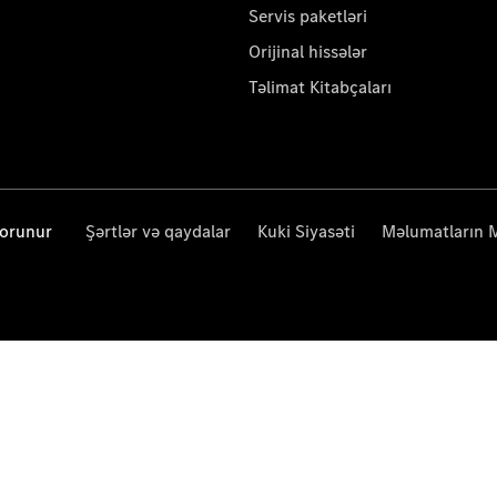
Servis paketləri
Orijinal hissələr
Təlimat Kitabçaları
qorunur
Şərtlər və qaydalar
Kuki Siyasəti
Məlumatların 