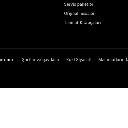
Servis paketləri
Orijinal hissələr
Təlimat Kitabçaları
qorunur
Şərtlər və qaydalar
Kuki Siyasəti
Məlumatların 