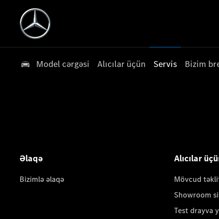
Model cərgəsi
Alıcılar üçün
Servis
Bizim br
Əlaqə
Alıcılar üç
Bizimlə əlaqə
Mövcud təkli
Showroom si
Test drayva 