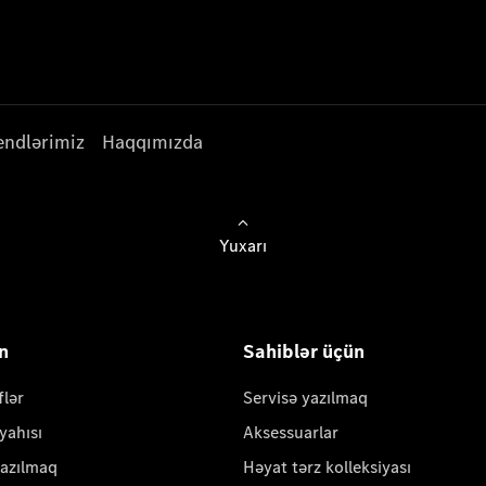
endlərimiz
Haqqımızda
Yuxarı
ün
Sahiblər üçün
flər
Servisə yazılmaq
yahısı
Aksessuarlar
yazılmaq
Həyat tərz kolleksiyası