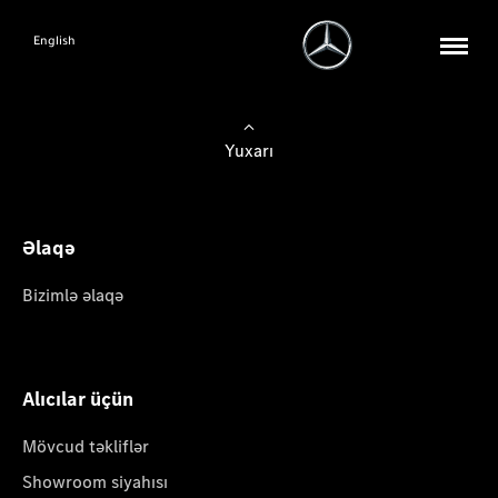
English
Yuxarı
Əlaqə
Bizimlə əlaqə
Alıcılar üçün
Mövcud təkliflər
Showroom siyahısı