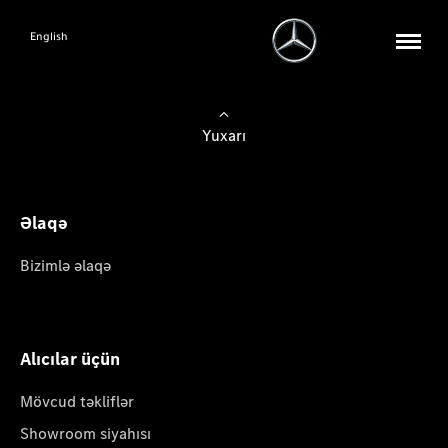
English
Yuxarı
Əlaqə
Bizimlə əlaqə
Alıcılar üçün
Mövcud təkliflər
Showroom siyahısı