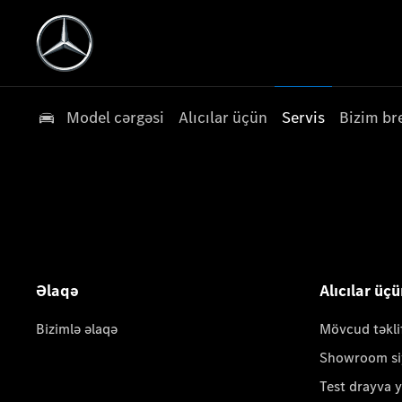
Model cərgəsi
Alıcılar üçün
Servis
Bizim br
Əlaqə
Alıcılar üç
Bizimlə əlaqə
Mövcud təkli
Showroom si
Test drayva 