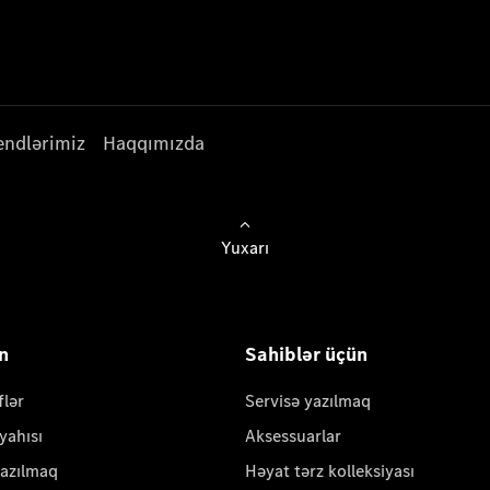
endlərimiz
Haqqımızda
Yuxarı
ün
Sahiblər üçün
flər
Servisə yazılmaq
yahısı
Aksessuarlar
yazılmaq
Həyat tərz kolleksiyası