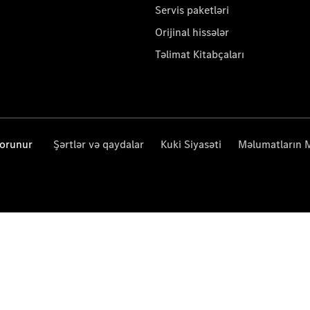
Servis paketləri
Orijinal hissələr
Təlimat Kitabçaları
qorunur
Şərtlər və qaydalar
Kuki Siyasəti
Məlumatların 