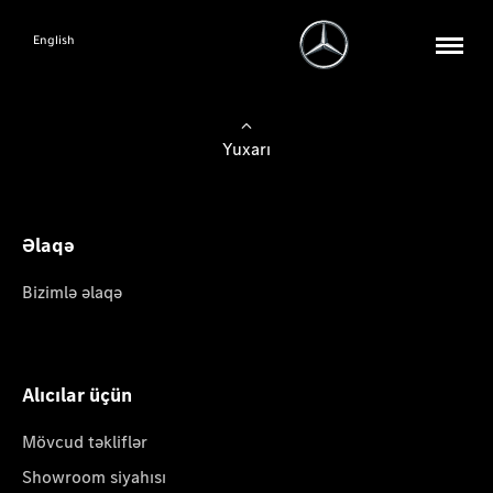
English
Yuxarı
Əlaqə
Bizimlə əlaqə
Alıcılar üçün
Mövcud təkliflər
Showroom siyahısı