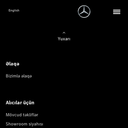
English
Yuxarı
Əlaqə
Bizimlə əlaqə
Alıcılar üçün
Mövcud təkliflər
Showroom siyahısı