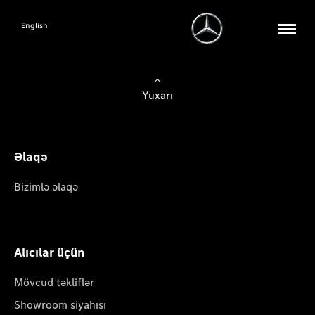
English
Yuxarı
Əlaqə
Bizimlə əlaqə
Alıcılar üçün
Mövcud təkliflər
Showroom siyahısı