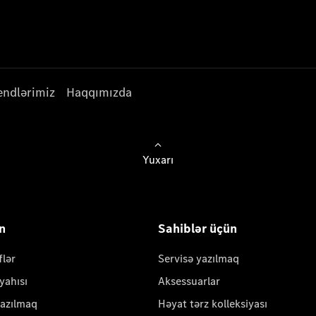
endlərimiz
Haqqımızda
Yuxarı
ün
Sahiblər üçün
flər
Servisə yazılmaq
yahısı
Aksessuarlar
yazılmaq
Həyat tərz kolleksiyası