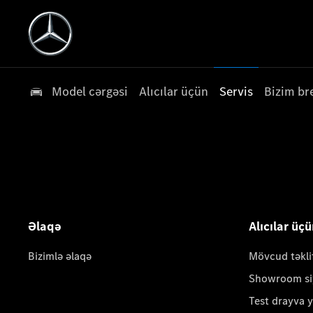
Model cərgəsi
Alıcılar üçün
Servis
Bizim br
Əlaqə
Alıcılar üç
Bizimlə əlaqə
Mövcud təkli
Showroom si
Test drayva 