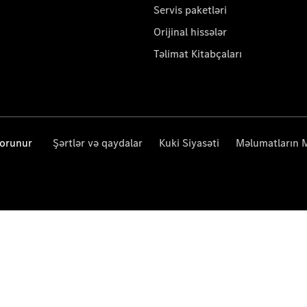
Servis paketləri
Orijinal hissələr
Təlimat Kitabçaları
qorunur
Şərtlər və qaydalar
Kuki Siyasəti
Məlumatların 