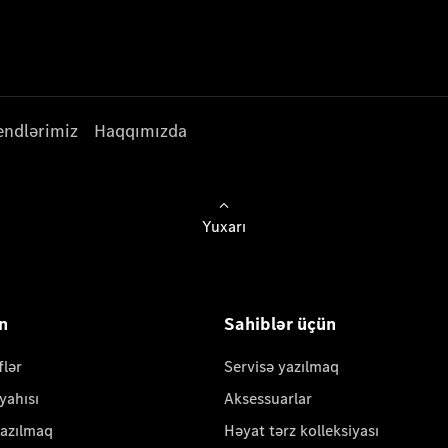
endlərimiz
Haqqımızda
Yuxarı
ün
Sahiblər üçün
flər
Servisə yazılmaq
yahısı
Aksessuarlar
yazılmaq
Həyat tərz kolleksiyası