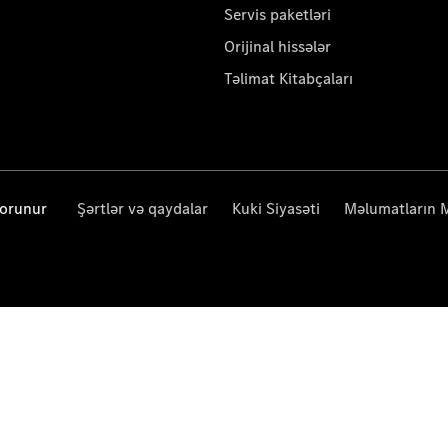
Servis paketləri
Orijinal hissələr
Təlimat Kitabçaları
qorunur
Şərtlər və qaydalar
Kuki Siyasəti
Məlumatların 