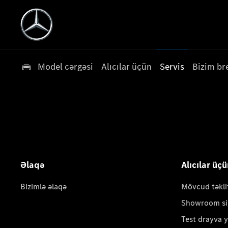
Model cərgəsi
Alıcılar üçün
Servis
Bizim br
Əlaqə
Alıcılar üç
Bizimlə əlaqə
Mövcud təkli
Showroom si
Test drayva 