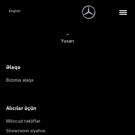
English
Yuxarı
Əlaqə
Bizimlə əlaqə
Alıcılar üçün
Mövcud təkliflər
Showroom siyahısı