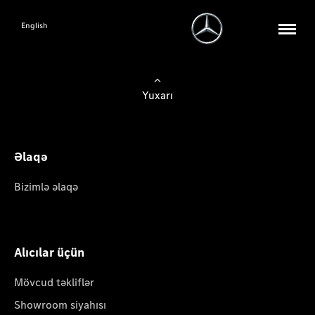
English
Yuxarı
Əlaqə
Bizimlə əlaqə
Alıcılar üçün
Mövcud təkliflər
Showroom siyahısı