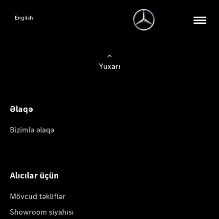
English
Yuxarı
Əlaqə
Bizimlə əlaqə
Alıcılar üçün
Mövcud təkliflər
Showroom siyahısı