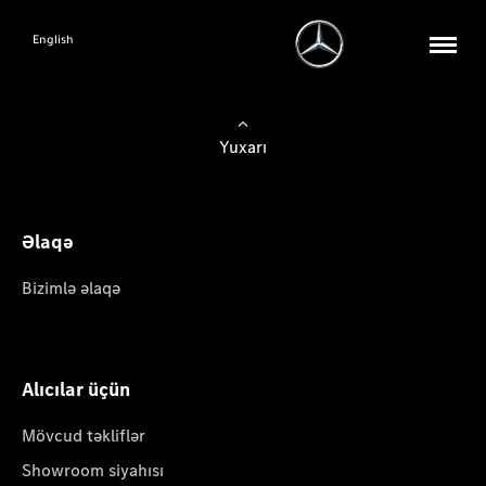
English
Yuxarı
Əlaqə
Bizimlə əlaqə
Alıcılar üçün
Mövcud təkliflər
Showroom siyahısı