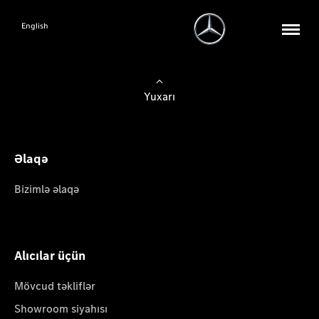
English
Yuxarı
Əlaqə
Bizimlə əlaqə
Alıcılar üçün
Mövcud təkliflər
Showroom siyahısı