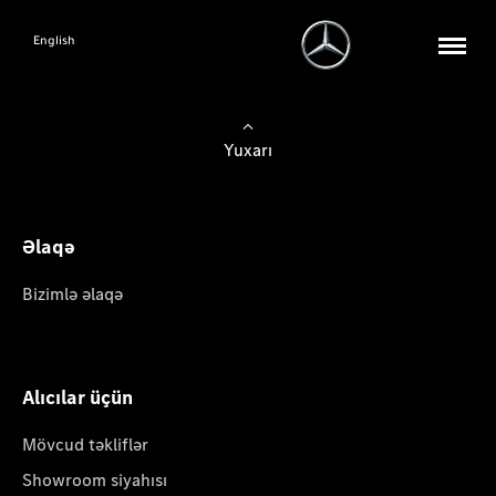
English
Yuxarı
Əlaqə
Bizimlə əlaqə
Alıcılar üçün
Mövcud təkliflər
Showroom siyahısı