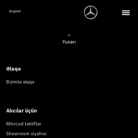
English
Yuxarı
Əlaqə
Bizimlə əlaqə
Alıcılar üçün
Mövcud təkliflər
Showroom siyahısı